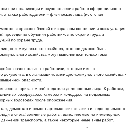
нтом при организации и осуществлении работ в сфере жилищно-
, а также работодатели – физические лица (исключая
ументов и приспособлений в исправном состоянии и эксплуатация
я; проведение обучения работников по охране труда и
укций по охране труда.
илищно-коммунального хозяйства, которое должно быть
оммунального хозяйства могут выполняться только теми
адействованы только те работники, которые имеют
о документа, в организациях жилищно-коммунального хозяйства к
овышенной опасности.
моченные приказом работодателя должностные лица. К работам,
различных резервуарах, камерах и колодцах, на подземных
порных водоводах после опорожнения.
аж, демонтаж и ремонт артезианских скважин и водоподъемного
наледи и снега; земляные работы, выполняемые на инженерных
 движении транспорта, а также некоторые иные виды работ.