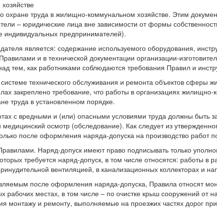
по охране труда в жилищно-коммунальном хозяйстве. Этим докуме
тели – юридические лица вне зависимости от формы собственности
ве индивидуальных предпринимателей).
дателя является: содержание используемого оборудования, инстр
 Правилами и в технической документации организации-изготовител
над тем, как работниками соблюдаются требования Правил и инстр
 системе технического обслуживания и ремонта объектов сферы ж
ах закреплено требование, что работы в организациях жилищно-к
не труда в установленном порядке.
отах с вредными и (или) опасными условиями труда должны быть з
медицинский осмотр (обследование). Как следует из утвержденног
олько после оформления наряда-допуска на производство работ п
равилами. Наряд-допуск имеют право подписывать только уполно
оторых требуется наряд-допуск, в том числе относятся: работы в 
ринудительной вентиляцией, в канализационных коллекторах и на
ляемым после оформления наряда-допуска, Правила относят монт
х рабочих местах, в том числе – по очистке крыш сооружений от 
ия монтажу и ремонту, выполняемые на проезжих частях дорог при