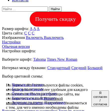
Контакты
Найти
Получить скидку
Размер шрифта:
A
A
A
Цвета сайта:
С
С
С
Изображения
Включить
Выключить
Настройки
Обычная версия
Настройки шрифта:
Выберите шрифт:
Tahoma
Times New Roman
Интервал между буквами:
Стандартный
Средний
Большой
Выбор цветовой схемы:
Черным по белому
На нашем сайте используются файлы cookies,
Белым по черному
которые делают его более удобным для каждого
Я
Темно-синим по голубому
пользователя. Посещая страницы сайта, вы
согласен
Коричневым по бежевому
соглашаетесь с нашей
Политикой
/
Зеленым по темно-коричневому
конфиденциальности
. Подробнее ознакомиться
согласна
с тем, для чего именно необходимы файлы
Вернуть стандартные настройки
Закрыть панель