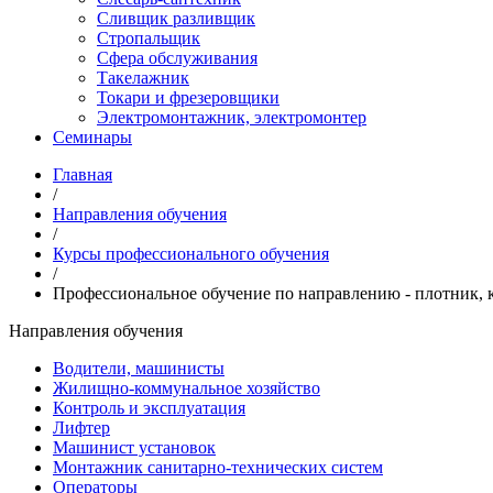
Сливщик разливщик
Стропальщик
Сфера обслуживания
Такелажник
Токари и фрезеровщики
Электромонтажник, электромонтер
Семинары
Главная
/
Направления обучения
/
Курсы профессионального обучения
/
Профессиональное обучение по направлению - плотник,
Направления обучения
Водители, машинисты
Жилищно-коммунальное хозяйство
Контроль и эксплуатация
Лифтер
Машинист установок
Монтажник санитарно-технических систем
Операторы