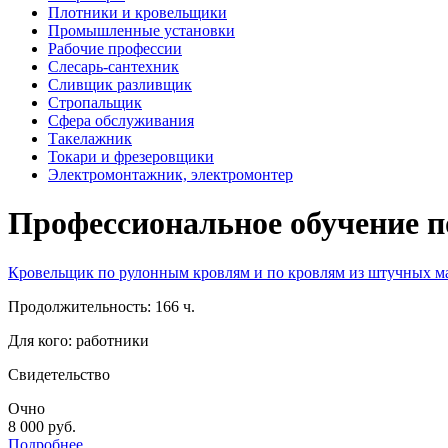
Плотники и кровельщики
Промышленные установки
Рабочие профессии
Слесарь-сантехник
Сливщик разливщик
Стропальщик
Сфера обслуживания
Такелажник
Токари и фрезеровщики
Электромонтажник, электромонтер
Профессиональное обучение п
Кровельщик по рулонным кровлям и по кровлям из штучных ма
Продолжительность: 166 ч.
Для кого: работники
Свидетельство
Очно
8 000
руб.
Подробнее