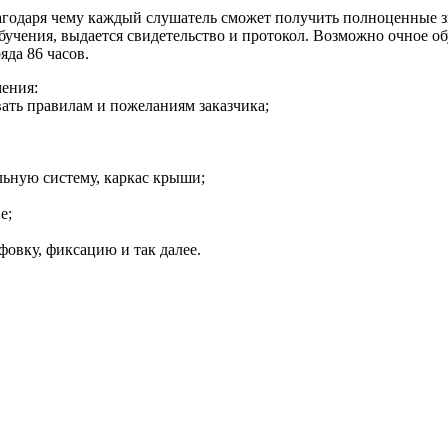
годаря чему каждый слушатель сможет получить полноценные зна
бучения, выдается свидетельство и протокол. Возможно очное о
яда 86 часов.
мения:
вать правилам и пожеланиям заказчика;
льную систему, каркас крыши;
е;
фовку, фиксацию и так далее.