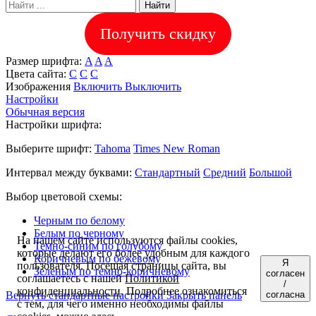
Найти
Получить скидку
Размер шрифта:
A
A
A
Цвета сайта:
С
С
С
Изображения
Включить
Выключить
Настройки
Обычная версия
Настройки шрифта:
Выберите шрифт:
Tahoma
Times New Roman
Интервал между буквами:
Стандартный
Средний
Большой
Выбор цветовой схемы:
Черным по белому
Белым по черному
На нашем сайте используются файлы cookies,
Темно-синим по голубому
которые делают его более удобным для каждого
Коричневым по бежевому
Я
пользователя. Посещая страницы сайта, вы
Зеленым по темно-коричневому
согласен
соглашаетесь с нашей
Политикой
/
конфиденциальности
. Подробнее ознакомиться
Вернуть стандартные настройки
Закрыть панель
согласна
с тем, для чего именно необходимы файлы