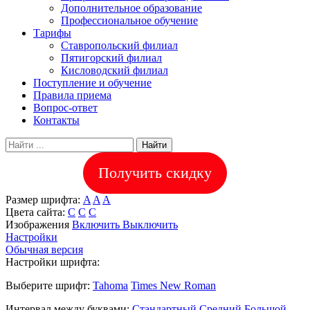
Дополнительное образование
Профессиональное обучение
Тарифы
Ставропольский филиал
Пятигорский филиал
Кисловодский филиал
Поступление и обучение
Правила приема
Вопрос-ответ
Контакты
Найти
Получить скидку
Размер шрифта:
A
A
A
Цвета сайта:
С
С
С
Изображения
Включить
Выключить
Настройки
Обычная версия
Настройки шрифта:
Выберите шрифт:
Tahoma
Times New Roman
Интервал между буквами:
Стандартный
Средний
Большой