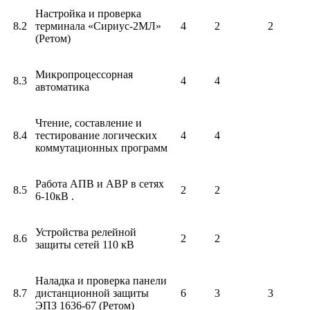
Настройка и проверка
8.2
терминала «Сириус-2МЛ»
4
2
2
(Ретом)
Микропроцессорная
8.3
4
4
автоматика
Чтение, составление и
8.4
тестирование логических
4
4
коммутационных программ
Работа АПВ и АВР в сетях
8.5
2
2
6-10кВ .
Устройства релейной
8.6
2
2
защиты сетей 110 кВ
Наладка и проверка панели
8.7
дистанционной защиты
6
3
3
ЭПЗ 1636-67 (Ретом)