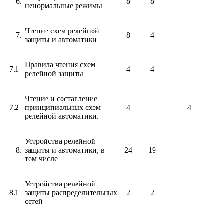
8
8
ненормальные режимы
Чтение схем релейной
8
4
защиты и автоматики
Правила чтения схем
7.1
4
4
релейной защиты
Чтение и составление
7.2
принципиальных схем
4
4
релейной автоматики.
Устройства релейной
защиты и автоматики, в
24
19
том числе
Устройства релейной
8.1
защиты распределительных
2
2
сетей