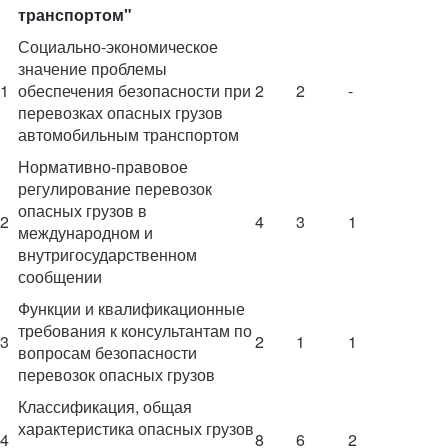
транспортом"
Социально-экономическое
значение проблемы
1
обеспечения безопасности при
2
2
-
перевозках опасных грузов
автомобильным транспортом
Нормативно-правовое
регулирование перевозок
опасных грузов в
2
4
3
1
международном и
внутригосударственном
сообщении
Функции и квалификационные
требования к консультантам по
3
2
1
1
вопросам безопасности
перевозок опасных грузов
Классификация, общая
характеристика опасных грузов
4
8
6
2