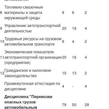
Топливно-смазочные
8
материалы и защита
8
6
2
окружающей среды
Управление автотранспортной
9
20
16
4
деятельностью
Трудовые ресурсы на грузовом
10
6
4
2
автомобильном транспорте
Экономические показатели
11
автотранспортной организации
20
16
4
(предприятия)
Гражданское и налоговое
12
15
13
2
законодательство
Промежуточная аттестация по
4
-
4
дисциплине
Дисциплина "Перевозки
опасных грузов
78
50
28
автомобильным