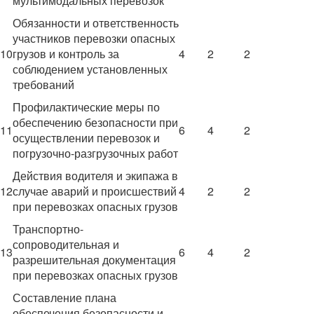
мультимодальных перевозок
Обязанности и ответственность
участников перевозки опасных
10
грузов и контроль за
4
2
2
соблюдением установленных
требований
Профилактические меры по
обеспечению безопасности при
11
6
4
2
осуществлении перевозок и
погрузочно-разгрузочных работ
Действия водителя и экипажа в
12
случае аварий и происшествий
4
2
2
при перевозках опасных грузов
Транспортно-
сопроводительная и
13
6
4
2
разрешительная документация
при перевозках опасных грузов
Составление плана
обеспечения безопасности и