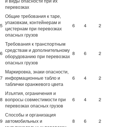
и виды опасности при их
перевозках
Общие требования к таре,
упаковкам, контейнерам и
5
6
4
2
цистернам при перевозках
опасных грузов
Требования к транспортным
средствам и дополнительному
6
8
6
2
оборудованию при перевозках
опасных грузов
Маркировка, знаки опасности,
7
информационные табло и
6
4
2
таблички оранжевого цвета
Изъятия, ограничения и
8
вопросы совместимости при
6
4
2
перевозках опасных грузов
Способы и организация
9
автомобильных и
8
6
2