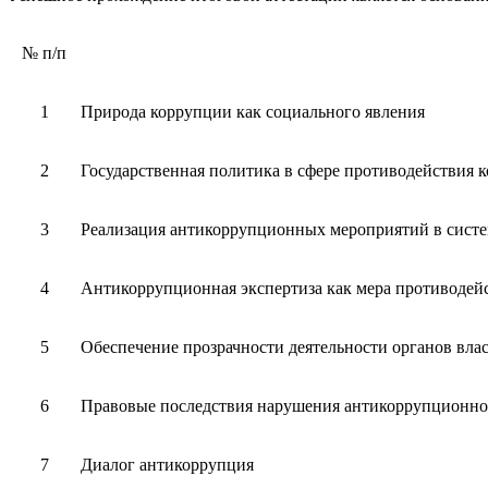
№
п/п
1
Природа коррупции как социального явления
2
Государственная политика в сфере противодействия
3
Реализация антикоррупционных мероприятий в сист
4
Антикоррупционная экспертиза как мера противодей
5
Обеспечение прозрачности деятельности органов вла
6
Правовые последствия нарушения антикоррупционног
7
Диалог антикоррупция