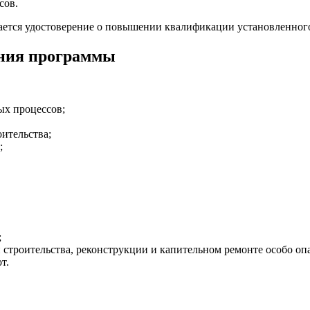
сов.
ется удостоверение о повышении квалификации установленного 
ания программы
х процессов;
ительства;
;
;
 строительства, реконструкции и капительном ремонте особо о
т.