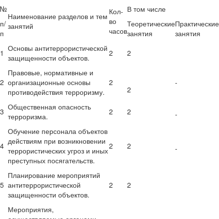
№
В том числе
Кол-
Наименование разделов и тем
во
п/
Теоретические
Практические
занятий
часов
п
занятия
занятия
Основы антитеррористической
1
2
2
защищенности объектов.
Правовые, нормативные и
2
организационные основы
2
-
2
противодействия терроризму.
Общественная опасность
3
2
2
-
терроризма.
Обучение персонала объектов
действиям при возникновении
4
2
2
-
террористических угроз и иных
преступных посягательств.
Планирование мероприятий
5
антитеррористической
2
2
защищенности объектов.
Мероприятия,