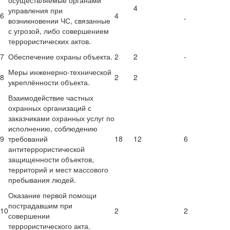
осуществляемые органами
4
управления при
6
4
-
возникновении ЧС, связанные
с угрозой, либо совершением
террористических актов.
7
Обеспечение охраны объекта.
2
2
-
Меры инженерно-технической
8
2
2
укреплённости объекта.
Взаимодействие частных
охранных организаций с
заказчиками охранных услуг по
исполнению, соблюдению
9
требований
18
12
6
антитеррористической
защищенности объектов,
территорий и мест массового
пребывания людей.
Оказание первой помощи
пострадавшим при
10
2
2
совершении
террористического акта.